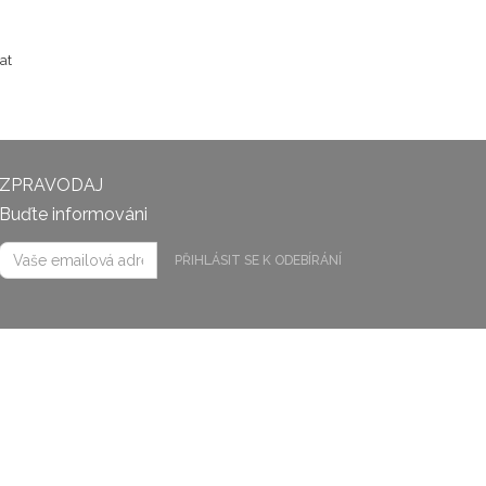
at
ZPRAVODAJ
Buďte informováni
PŘIHLÁSIT SE K ODEBÍRÁNÍ